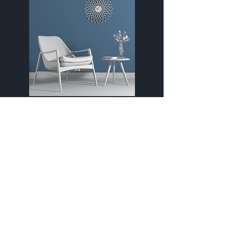
Parede Anoitecer
Suvinil